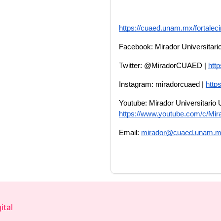
https://cuaed.unam.mx/fortalec
Facebook: Mirador Universitario
Twitter: @MiradorCUAED | 
htt
Instagram: miradorcuaed | 
http
https://www.youtube.com/c/Mir
Email: 
mirador@cuaed.unam.
ital