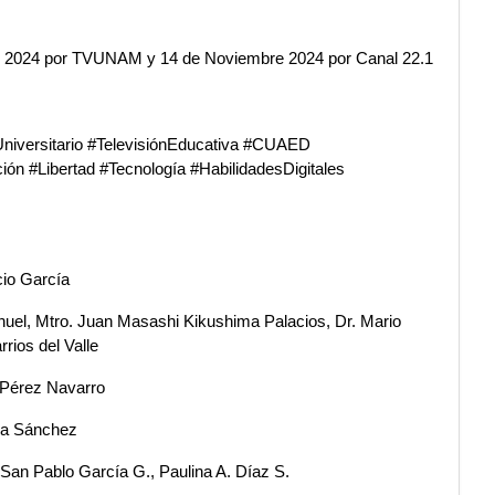
e 2024 por TVUNAM y 14 de Noviembre 2024 por Canal 22.1 
niversitario #TelevisiónEducativa #CUAED 
n #Libertad #Tecnología #HabilidadesDigitales  
cio García
anuel, Mtro. Juan Masashi Kikushima Palacios, Dr. Mario 
rios del Valle
 Pérez Navarro
da Sánchez
San Pablo García G., Paulina A. Díaz S.