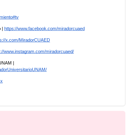
imiento#tv
 | 
https://www.facebook.com/miradorcuaed
ps://x.com/MiradorCUAED
s://www.instagram.com/miradorcuaed/
Youtube: Mirador Universitario UNAM | 
adorUniversitarioUNAM/
mx