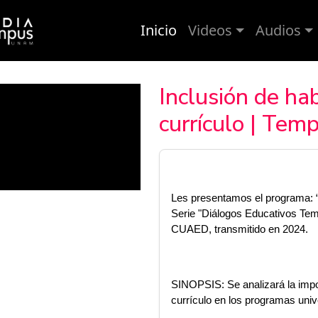
Inicio
Videos
Audios
Inclusión de hab
currículo | Tem
Les presentamos el programa: “In
Serie "Diálogos Educativos Temp
CUAED, transmitido en 2024. 
SINOPSIS: Se analizará la import
currículo en los programas unive