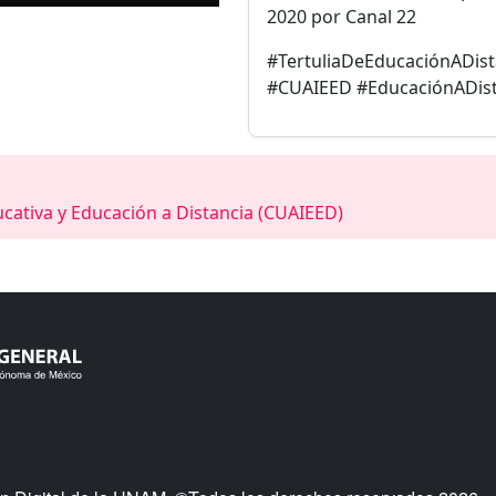
2020 por Canal 22
#TertuliaDeEducaciónADista
#CUAIEED #EducaciónADist
cativa y Educación a Distancia (CUAIEED)