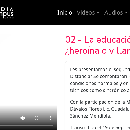
Inicio
Videos
Audios
02.- La educaci
¿heroína o villa
Les presentamos el segundo
Distancia" Se comentaron lo
condiciones normales y en
técnicos como sincrónico a
Con la participación de la M
Dávalos Flores Lic. Guadal
Sánchez Mendiola.
Transmitido el 19 de Sept