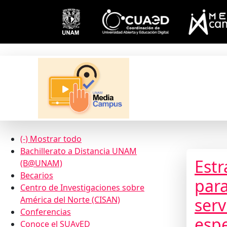
Pasar al contenido principal
Entid
(-)
Mostrar todo
Bachillerato a Distancia UNAM
Estr
(B@UNAM)
Becarios
para
Centro de Investigaciones sobre
América del Norte (CISAN)
serv
Conferencias
espe
Conoce el SUAyED