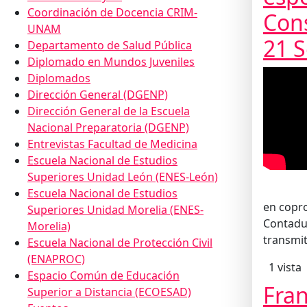
Coordinación de Docencia CRIM-
Cons
UNAM
21 S
Departamento de Salud Pública
Diplomado en Mundos Juveniles
Diplomados
Dirección General (DGENP)
Dirección General de la Escuela
Nacional Preparatoria (DGENP)
Entrevistas Facultad de Medicina
Escuela Nacional de Estudios
Superiores Unidad León (ENES-León)
Escuela Nacional de Estudios
en copro
Superiores Unidad Morelia (ENES-
Contadur
Morelia)
transmi
Escuela Nacional de Protección Civil
(ENAPROC)
1 vista
Espacio Común de Educación
Fran
Superior a Distancia (ECOESAD)