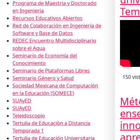
Programa de Maestria y Doctorado
Tem
en Ingenieria
Recursos Educativos Abiertos
Red de Colaboración en Ingeniería de
Software y Base de Datos
REDEC Encuentro Multidisciplinario
sobre el Agua
Seminario de Economía del
Conocimiento
Seminario de Plataformas Libres
150 vis
Seminario Género y Salud
Sociedad Mexicana de Computación
en la Educación (SOMECE)
Mét
SUAyED
SUAyED
ens
Teleidoscopio
inno
Tertulia de Educación a Distancia
Temporada 1
apr
Tertulia de Educación Universitaria