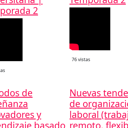
porada 2
76 vistas
tas
odos de
Nuevas tende
eñanza
de organizac
vadores y
laboral (traba
endizaje basado
remoto, flexib