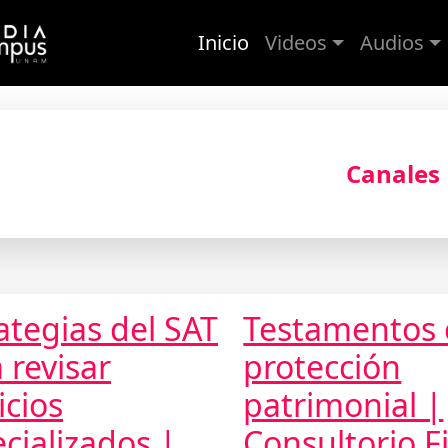
Inicio
Videos
Audios
ades Académicas
Canales
ategias del SAT
Testamentos
 revisar
protección
icios
patrimonial |
cializados |
Consultorio Fi