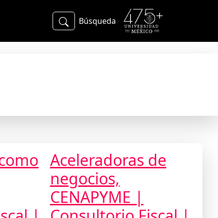
Búsqueda
Series
 como
Aceleradoras de
negocios,
CENAPYME |
scal |
Consultorio Fiscal |