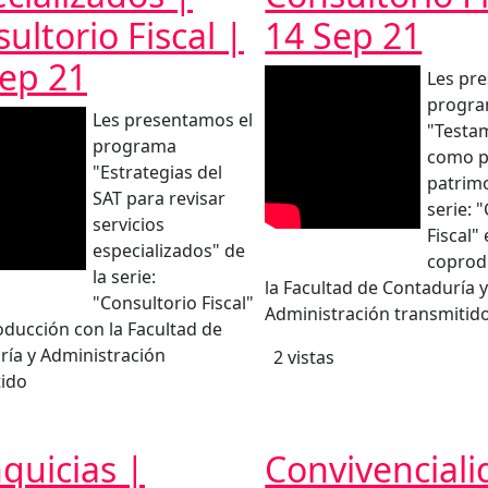
ultorio Fiscal |
14 Sep 21
ep 21
Les pr
progr
Les presentamos el
"Testa
programa
como p
"Estrategias del
patrimo
SAT para revisar
serie: 
servicios
Fiscal"
especializados" de
coprod
la serie:
la Facultad de Contaduría 
"Consultorio Fiscal"
Administración transmitid
ducción con la Facultad de
ía y Administración
2 vistas
tido
quicias |
Convivenciali