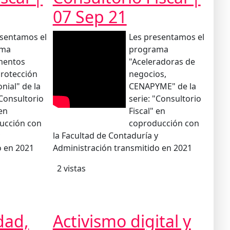
07 Sep 21
esentamos el
Les presentamos el
ama
programa
mentos
"Aceleradoras de
rotección
negocios,
nial" de la
CENAPYME" de la
"Consultorio
serie: "Consultorio
 en
Fiscal" en
ucción con
coproducción con
y
la Facultad de Contaduría y
o en 2021
Administración transmitido en 2021
2 vistas
dad,
Activismo digital y