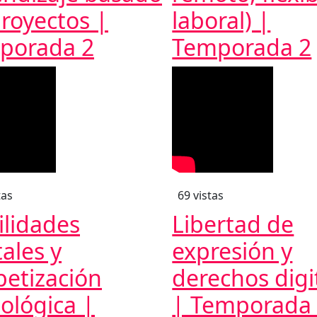
royectos |
laboral) |
porada 2
Temporada 2
tas
69 vistas
ilidades
Libertad de
tales y
expresión y
betización
derechos digi
ológica |
| Temporada