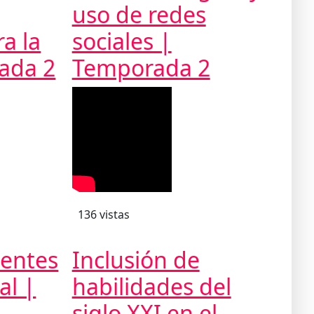
uso de redes
a la
sociales |
ada 2
Temporada 2
136 vistas
centes
Inclusión de
al |
habilidades del
siglo XXI en el