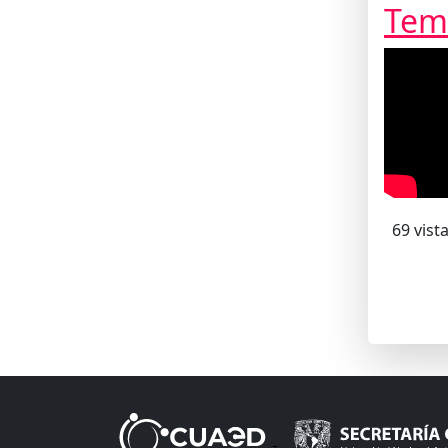
Tem
69 vist
Pagin