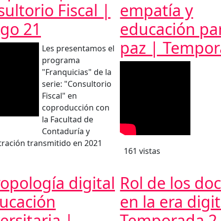
ultorio Fiscal |
empatía y
Ago 21
educación par
paz | Tempor
Les presentamos el
programa
"Franquicias" de la
serie: "Consultorio
Fiscal" en
coproducción con
la Facultad de
Contaduría y
ración transmitido en 2021
161 vistas
opología digital
Rol de los do
ducación
en la era digit
ersitaria |
Temporada 2